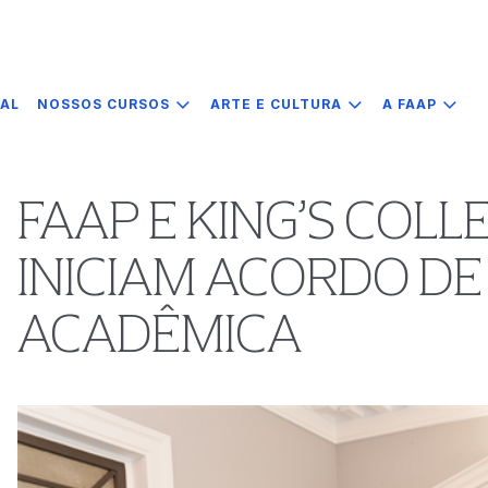
IAL
NOSSOS CURSOS
ARTE E CULTURA
A FAAP
FAAP E KING’S COL
INICIAM ACORDO D
ACADÊMICA