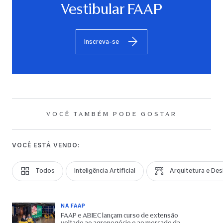
Vestibular FAAP
Inscreva-se
VOCÊ TAMBÉM PODE GOSTAR
VOCÊ ESTÁ VENDO:
Todos
Inteligência Artificial
Arquitetura e Des
NA FAAP
FAAP e ABIEC lançam curso de extensão
voltado ao agronegócio e ao mercado da