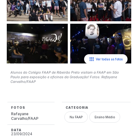
Ver todas as fotos
Alunos do Colégio FAAP de Ribeirão Preto visitam a FAAP em São
Paulo para exposição e oficinas da Graduação! Fotos: Rafayane
Carvalho/FAAP
FOTOS
CATEGORIA
Rafayane
Na FAAP
Ensino Médio
Carvalho/FAAP
DATA
23/09/2024