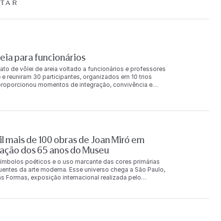
TAR
ia para funcionários
ato de vôlei de areia voltado a funcionários e professores
 e reuniram 30 participantes, organizados em 10 trios
a proporcionou momentos de integração, convivência e
 final da competição, os trios foram reconhecidos nas
e principal receberam produtos da Loja FAAP e um
 também foi concedida aos classificados na chave de
ilva Karina Vilalba Leandro Lima 2º lugar Monica Pereira
gar Valentina Dias Carotta Adriana Ozzetti Leonardo
ntana Britto Guilherme Muller André Destro 2º lugar
l mais de 100 obras de Joan Miró em
r Barbara Calixto de Faria Caio Guedes dos Santos
orça o compromisso da FAAP com ações que incentivam a
ação dos 65 anos do Museu
ionários e
ímbolos poéticos e o uso marcante das cores primárias
luentes da arte moderna. Esse universo chega a São Paulo,
s Formas, exposição internacional realizada pelo
s Penteado, e que reúne mais de 100 obras originais do
rias e fotografias, a exposição acontece de 7 de agosto a
rasil pela primeira vez. A exposição mostra um amplo
s no Brasil, incluindo peças que nunca haviam deixado a
 coleções e instituições europeias, entre elas a Fundação