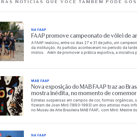
RAS NOTÍCIAS QUE
VOCÊ TAMBÉM PODE GOS
NA FAAP
FAAP promove campeonato de vôlei de are
A FAAP realizou, entre os dias 27 e 31 de julho, um campeon
da instituição. As partidas aconteceram no período da tarde
mistos. Além de promover a prática esportiva, a iniciativ
descontração entre os integrantes da comunidade FAAP. Ao
chaves principal e de consolação. Os vencedores da chav
período de acesso gratuito à Academia FAAP. A gratuidade
consolação. Chave principal 1º lugar Carlos Eduardo da S
Costa Murilo Luz dos Santos Dalton Tadeu de Castro 3º lu
MAB FAAP
Fernandes Chave de consolação 1º lugar Bianca Rosetti Fo
Nova exposição do MAB FAAP traz ao Brasi
Betina Leal Leonardo Magalhães Cecília Meirelles 3º luga
Oliveira Angelo Marcio Andrade Vieira O campeonato ref
mostra inédita, no momento de comemor
qualidade de vida, a integração e o bem-estar de seus func
Estrelas suspensas em campos de cor, formas orgânicas, s
fizeram de Joan Miró (1893–1983) um dos artistas mais inf
no Museu de Arte Brasileira MAB FAAP, com Miró: Mestre da
Instituto Totex em parceria com a Fundação Armando Alvare
mestre catalão. Com pinturas, esculturas, gravuras, tapeça
11 de outubro de 2026 e reúne obras que serão vistas no B
panorama da produção de Miró, apresentando obras inédita
Espanha. O conjunto reúne obras integrantes de importantes
NA FAAP