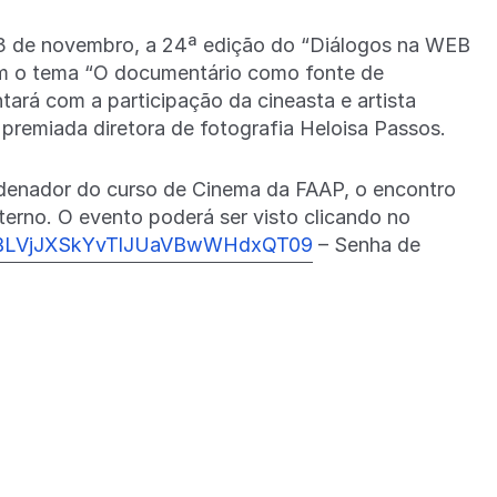
a 3 de novembro, a 24ª edição do “Diálogos na WEB
m o tema “O documentário como fonte de
ntará com a participação da cineasta e artista
 premiada diretora de fotografia Heloisa Passos.
enador do curso de Cinema da FAAP, o encontro
erno. O evento poderá ser visto clicando no
ZXBLVjJXSkYvTlJUaVBwWHdxQT09
– Senha de