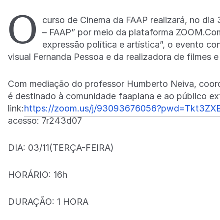
O
curso de Cinema da FAAP realizará, no di
– FAAP” por meio da plataforma ZOOM.Co
expressão política e artística”, o evento co
visual Fernanda Pessoa e da realizadora de filmes e
Com mediação do professor Humberto Neiva, coord
é destinado à comunidade faapiana e ao público ext
link:
https://zoom.us/j/93093676056?pwd=Tkt3
acesso: 7r243d07
DIA: 03/11(TERÇA-FEIRA)
HORÁRIO: 16h
DURAÇÃO: 1 HORA