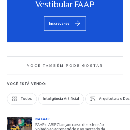
Vestibular FAAP
Inscreva-se
VOCÊ TAMBÉM PODE GOSTAR
VOCÊ ESTÁ VENDO:
Todos
Inteligência Artificial
Arquitetura e Des
NA FAAP
FAAP e ABIEC lançam curso de extensão
voltado ao agronegócio e ao mercado da