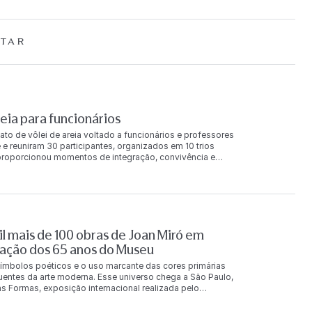
TAR
ia para funcionários
ato de vôlei de areia voltado a funcionários e professores
 e reuniram 30 participantes, organizados em 10 trios
a proporcionou momentos de integração, convivência e
 final da competição, os trios foram reconhecidos nas
e principal receberam produtos da Loja FAAP e um
 também foi concedida aos classificados na chave de
ilva Karina Vilalba Leandro Lima 2º lugar Monica Pereira
gar Valentina Dias Carotta Adriana Ozzetti Leonardo
ntana Britto Guilherme Muller André Destro 2º lugar
l mais de 100 obras de Joan Miró em
r Barbara Calixto de Faria Caio Guedes dos Santos
orça o compromisso da FAAP com ações que incentivam a
ação dos 65 anos do Museu
ionários e
ímbolos poéticos e o uso marcante das cores primárias
luentes da arte moderna. Esse universo chega a São Paulo,
s Formas, exposição internacional realizada pelo
s Penteado, e que reúne mais de 100 obras originais do
rias e fotografias, a exposição acontece de 7 de agosto a