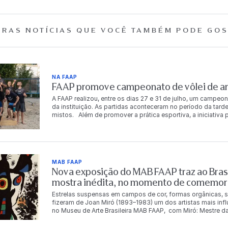
RAS NOTÍCIAS QUE
VOCÊ TAMBÉM PODE GOS
NA FAAP
FAAP promove campeonato de vôlei de are
A FAAP realizou, entre os dias 27 e 31 de julho, um campeon
da instituição. As partidas aconteceram no período da tarde
mistos. Além de promover a prática esportiva, a iniciativ
descontração entre os integrantes da comunidade FAAP. Ao
chaves principal e de consolação. Os vencedores da chav
período de acesso gratuito à Academia FAAP. A gratuidade
consolação. Chave principal 1º lugar Carlos Eduardo da S
Costa Murilo Luz dos Santos Dalton Tadeu de Castro 3º lu
MAB FAAP
Fernandes Chave de consolação 1º lugar Bianca Rosetti Fo
Nova exposição do MAB FAAP traz ao Brasi
Betina Leal Leonardo Magalhães Cecília Meirelles 3º luga
Oliveira Angelo Marcio Andrade Vieira O campeonato ref
mostra inédita, no momento de comemor
qualidade de vida, a integração e o bem-estar de seus func
Estrelas suspensas em campos de cor, formas orgânicas, s
fizeram de Joan Miró (1893–1983) um dos artistas mais inf
no Museu de Arte Brasileira MAB FAAP, com Miró: Mestre da
Instituto Totex em parceria com a Fundação Armando Alvare
mestre catalão. Com pinturas, esculturas, gravuras, tapeça