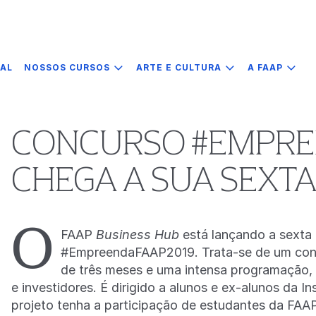
IAL
NOSSOS CURSOS
ARTE E CULTURA
A FAAP
CONCURSO #EMPREE
CHEGA A SUA SEXTA
O
FAAP
Business Hub
está lançando a sexta 
#EmpreendaFAAP2019. Trata-se de um concu
de três meses e uma intensa programação, q
e investidores. É dirigido a alunos e ex-alunos da I
projeto tenha a participação de estudantes da FAAP