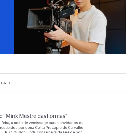
TAR
 “Miró: Mestre das Formas”
-feira, a noite de vernissage para convidados da
ecebidos por dona Celita Procopio de Carvalho,
. P. C. Guillon Liotti, conselheira da FAAP e por