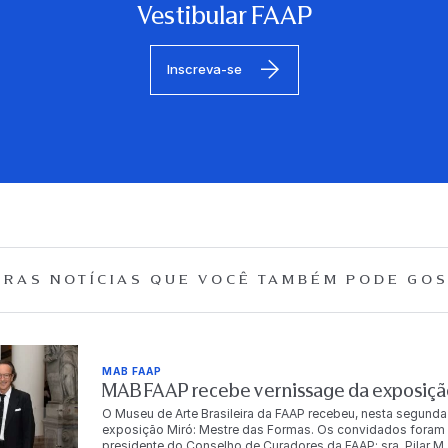
Vestibular FAAP
Inscreva-se
RAS NOTÍCIAS QUE
VOCÊ TAMBÉM PODE GOS
MAB FAAP
MAB FAAP recebe vernissage da exposição
O Museu de Arte Brasileira da FAAP recebeu, nesta segunda
exposição Miró: Mestre das Formas. Os convidados foram r
presidente do Conselho de Curadores da FAAP; sra. Pilar M. T