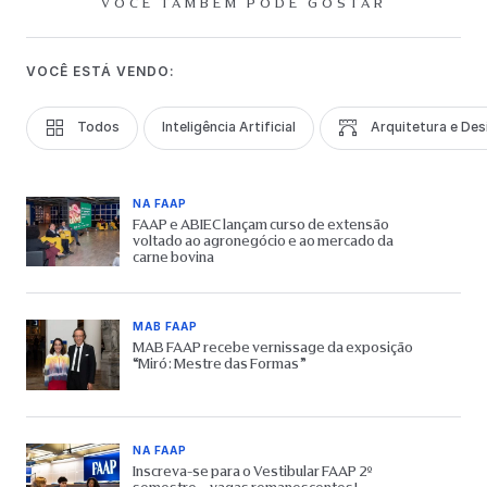
VOCÊ TAMBÉM PODE GOSTAR
VOCÊ ESTÁ VENDO:
Todos
Inteligência Artificial
Arquitetura e Des
NA FAAP
FAAP e ABIEC lançam curso de extensão
voltado ao agronegócio e ao mercado da
carne bovina
MAB FAAP
MAB FAAP recebe vernissage da exposição
“Miró: Mestre das Formas”
NA FAAP
Inscreva-se para o Vestibular FAAP 2º