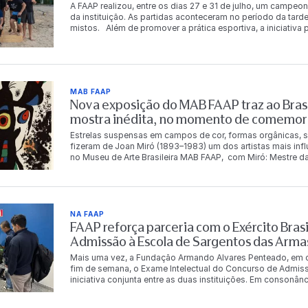
A FAAP realizou, entre os dias 27 e 31 de julho, um campeon
da instituição. As partidas aconteceram no período da tarde
mistos. Além de promover a prática esportiva, a iniciativ
descontração entre os integrantes da comunidade FAAP. Ao
chaves principal e de consolação. Os vencedores da chav
período de acesso gratuito à Academia FAAP. A gratuidade
consolação. Chave principal 1º lugar Carlos Eduardo da S
Costa Murilo Luz dos Santos Dalton Tadeu de Castro 3º lu
MAB FAAP
Fernandes Chave de consolação 1º lugar Bianca Rosetti Fo
Nova exposição do MAB FAAP traz ao Brasi
Betina Leal Leonardo Magalhães Cecília Meirelles 3º luga
Oliveira Angelo Marcio Andrade Vieira O campeonato ref
mostra inédita, no momento de comemor
qualidade de vida, a integração e o bem-estar de seus func
Estrelas suspensas em campos de cor, formas orgânicas, s
fizeram de Joan Miró (1893–1983) um dos artistas mais inf
no Museu de Arte Brasileira MAB FAAP, com Miró: Mestre da
Instituto Totex em parceria com a Fundação Armando Alvare
mestre catalão. Com pinturas, esculturas, gravuras, tapeça
11 de outubro de 2026 e reúne obras que serão vistas no B
panorama da produção de Miró, apresentando obras inédita
Espanha. O conjunto reúne obras integrantes de importantes
NA FAAP
Miró Barcelona, a Fundação Miró Mallorca, o Museu de Art
FAAP reforça parceria com o Exército Brasi
seleção que evidencia a diversidade da produção do artist
Admissão à Escola de Sargentos das Arma
materiais ao longo de mais de seis décadas de carreira. Na
nomes da arte do século XX. Sua produção abrange pintura,
Mais uma vez, a Fundação Armando Alvares Penteado, em co
tapeçaria, consolidou uma linguagem visual singular, marca
fim de semana, o Exame Intelectual do Concurso de Admis
Suas formas orgânicas, símbolos oníricos e intenso uso da 
iniciativa conjunta entre as duas instituições. Em consonâ
ampliar os limites da arte moderna. “Miró criou uma lingua
compromisso de contribuir para o desenvolvimento do país,
de signos, imaginação e poesia. Receber no MAB FAAP uma e
dependências de seu campus, na Rua Alagoas, em São Paul