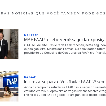
RAS NOTÍCIAS QUE
VOCÊ TAMBÉM PODE GOS
MAB FAAP
MAB FAAP recebe vernissage da exposição
O Museu de Arte Brasileira da FAAP recebeu, nesta segunda
exposição Miró: Mestre das Formas. Os convidados foram r
presidente do Conselho de Curadores da FAAP; sra. Pilar M. T
Dr. Antonio Bias Bueno Guillon, diretor-presidente da instit
autoridades, empresários, artistas e celebridades, e conto
artista. “Para mim é muito importante trabalhar com a FA
o Brasil começa em 1950, com o grandíssimo poeta brasile
o Brasil, Dalí não trabalhou com o Brasil, mas meu avô Miró
Cabral de Melo Neto em Barcelona com Miró. Então, foi um
NA FAAP
quero continuar a trabalhar no Brasil”, compartilha Joan Pu
Inscreva-se para o Vestibular FAAP 2º se
FAAP, a exposição será aberta ao público em 7 de agosto e
mostra reúne mais de 100 obras originais de Joan Miró, entr
Ainda dá tempo de estudar na FAAP neste segundo semestr
muitas delas apresentadas pela primeira vez no Brasil, in
estudos em 2027. Aproveite as vagas remanescentes e faça já
criou uma linguagem visual que atravessa fronteiras porqu
line no dia 21 ou 22 de agosto. Para participar deste Proc
MAB FAAP uma exposição de grande porte que revela essa tr
mais meios de ingresso. FORMAS DE INGRESSO Resultad
público brasileiro: é reafirmar o compromisso do museu c
resultado acontece em até 72h após a realização da prova 
culturas e aproximam os visitantes de experiências artísticas 