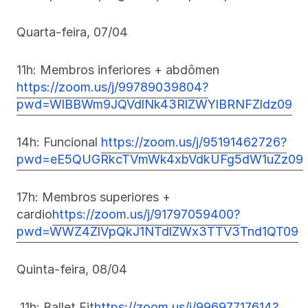
Quarta-feira, 07/04
11h: Membros inferiores + abdômen
https://zoom.us/j/99789039804?
pwd=WlBBWm9JQVdlNk43RlZWYlBRNFZldz09
14h: Funcional
https://zoom.us/j/95191462726?
pwd=eE5QUGRkcTVmWk4xbVdkUFg5dW1uZz09
17h: Membros superiores +
cardio
https://zoom.us/j/91797059400?
pwd=WWZ4ZlVpQkJ1NTdlZWx3TTV3Tnd1QT09
Quinta-feira, 08/04
11h: Ballet Fit
https://zoom.us/j/99697717614?