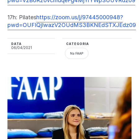
pwd=VzB6R20vcmdqeFg4MjYrYWpSUUVRdz09
17h: Pilates
https://zoom.us/j/97445000948?
pwd=OUFIQjIwazV2OUdMS3BKNEdSTXJEdz09
DATA
CATEGORIA
06/04/2021
Na FAAP