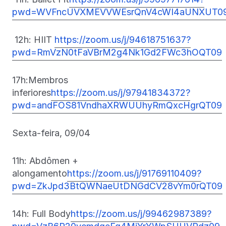
pwd=WVFncUVXMEVVWEsrQnV4cWI4aUNXUT0
12h: HIIT
https://zoom.us/j/94618751637?
pwd=RmVzN0tFaVBrM2g4Nk1Gd2FWc3hOQT09
17h:Membros
inferiores
https://zoom.us/j/97941834372?
pwd=andFOS81VndhaXRWUUhyRmQxcHgrQT09
Sexta-feira, 09/04
11h: Abdômen +
alongamento
https://zoom.us/j/91769110409?
pwd=ZkJpd3BtQWNaeUtDNGdCV28vYm0rQT09
14h: Full Body
https://zoom.us/j/99462987389?