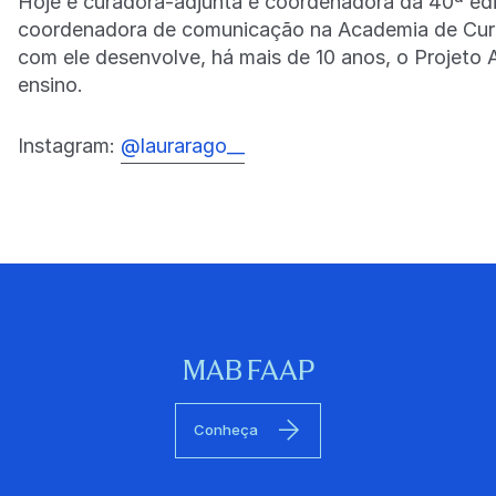
Hoje é curadora-adjunta e coordenadora da 40ª edi
coordenadora de comunicação na Academia de Curad
com ele desenvolve, há mais de 10 anos, o Projeto 
ensino.
Instagram:
@laurarago__
MAB FAAP
Conheça