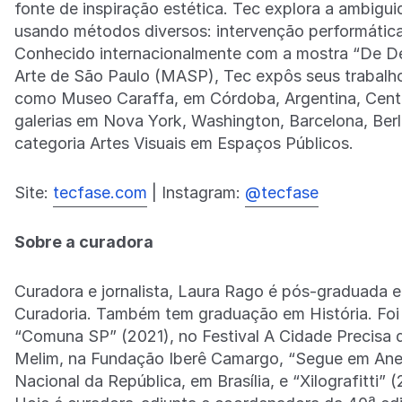
fonte de inspiração estética. Tec explora a ambigu
usando métodos diversos: intervenção performática,
Conhecido internacionalmente com a mostra “De De
Arte de São Paulo (MASP), Tec expôs seus trabalho
como Museo Caraffa, em Córdoba, Argentina, Centro
galerias em Nova York, Washington, Barcelona, Ber
categoria Artes Visuais em Espaços Públicos.
Site:
tecfase.com
| Instagram:
@tecfase
Sobre a curadora
Curadora e jornalista, Laura Rago é pós-graduada em
Curadoria. Também tem graduação em História. Foi c
“Comuna SP” (2021), no Festival A Cidade Precisa d
Melim, na Fundação Iberê Camargo, “Segue em Anex
Nacional da República, em Brasília, e “Xilografitti”