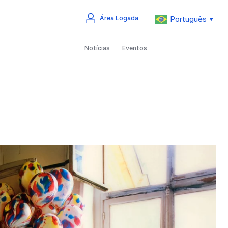
Português
Área Logada
▼
Notícias
Eventos
s