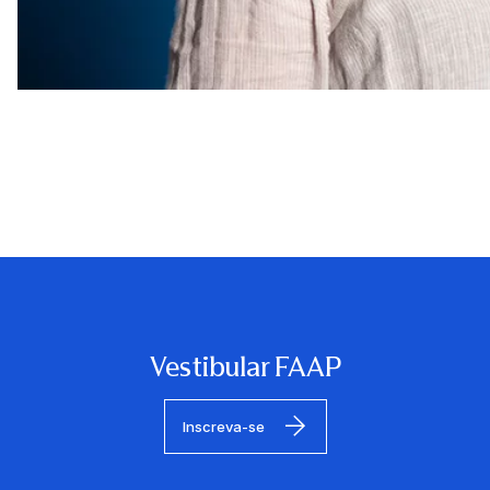
Vestibular FAAP
Inscreva-se