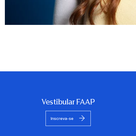
Vestibular FAAP
Inscreva-se