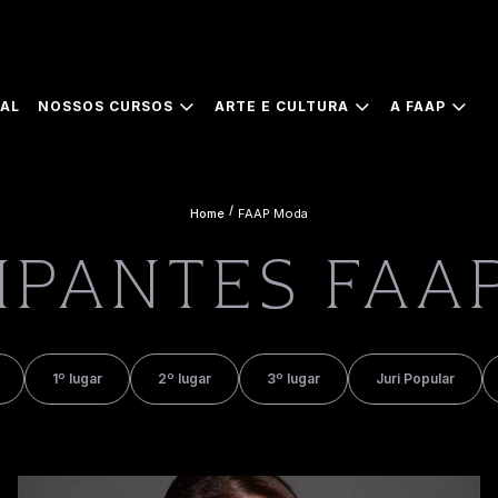
IAL
NOSSOS CURSOS
ARTE E CULTURA
A FAAP
/
Home
FAAP Moda
CIPANTES FAA
1º lugar
2º lugar
3º lugar
Juri Popular