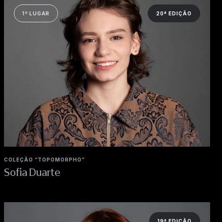
1º LUGAR
20ª EDIÇÃO
COLEÇÃO “TOPOMORPHO”
Sofia Duarte
19ª EDIÇÃO