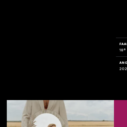
FAA
18ª
AN
20