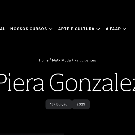
IAL
NOSSOS CURSOS
ARTE E CULTURA
A FAAP
/
/
Home
FAAP Moda
Participantes
Piera Gonzale
18ª Edição
2023