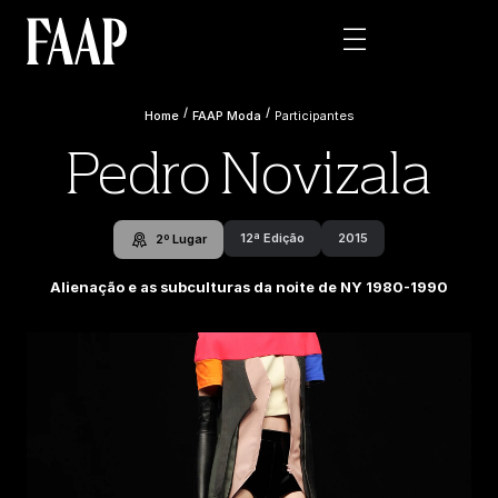
/
/
Home
FAAP Moda
Participantes
Pedro Novizala
12ª Edição
2015
2º Lugar
Alienação e as subculturas da noite de NY 1980-1990