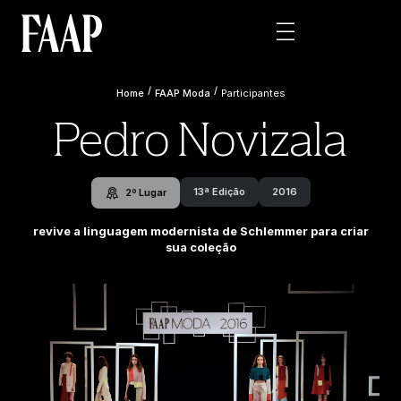
/
/
Home
FAAP Moda
Participantes
Pedro Novizala
13ª Edição
2016
2º Lugar
revive a linguagem modernista de Schlemmer para criar
sua coleção