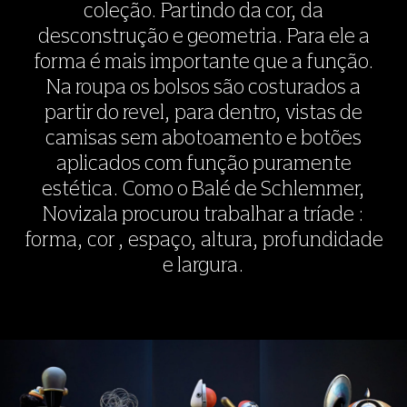
desloca com movimentos estilizados no espaço – o
coleção. Partindo da cor, da
Balé Triádico da Bauhaus.
desconstrução e geometria. Para ele a
forma é mais importante que a função.
Na roupa os bolsos são costurados a
partir do revel, para dentro, vistas de
camisas sem abotoamento e botões
aplicados com função puramente
estética. Como o Balé de Schlemmer,
Novizala procurou trabalhar a tríade :
forma, cor , espaço, altura, profundidade
e largura.