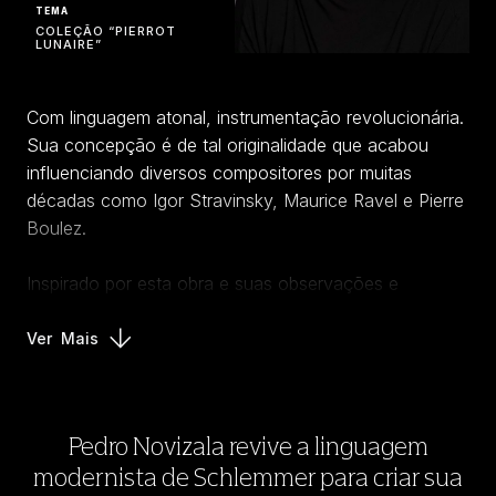
TEMA
COLEÇÃO “PIERROT
LUNAIRE”
Com linguagem atonal, instrumentação revolucionária.
Sua concepção é de tal originalidade que acabou
influenciando diversos compositores por muitas
décadas como Igor Stravinsky, Maurice Ravel e Pierre
Boulez.
Inspirado por esta obra e suas observações e
experiências, o professor da Bauhaus e diretor da
oficina teatral, Oskar Schlemmer, concebeu o corpo
Ver
Mais
humano como um novo meio artístico. Ele viu o balé e
a pantomima como livre da bagagem histórica do
teatro e da ópera e, portanto, capaz de apresentar as
Pedro Novizala revive a linguagem
suas ideias de geometria coreografada, o homem
modernista de Schlemmer para criar sua
como dançarino, transformado pelo traje, que se