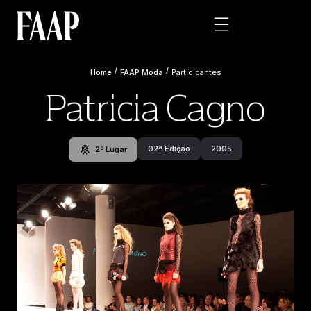
/
/
Home
FAAP Moda
Participantes
Patricia Cagno
02ª Edição
2005
2º Lugar