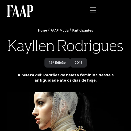
/
/
Home
FAAP Moda
Participantes
Kayllen Rodrigues
12ª Edição
2015
A beleza dói: Padrões de beleza feminina desde a
antiguidade até os dias de hoje.