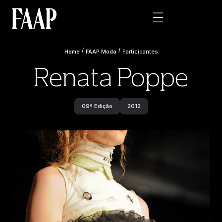
/
/
Home
FAAP Moda
Participantes
Renata Poppe
09ª Edição
2012