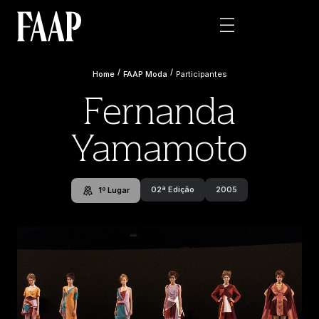
/
/
Home
FAAP Moda
Participantes
Fernanda
Yamamoto
02ª Edição
2005
1º Lugar