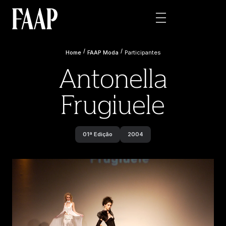
/
/
Home
FAAP Moda
Participantes
Antonella
Frugiuele
01ª Edição
2004