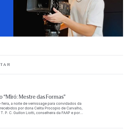
TAR
 “Miró: Mestre das Formas”
-feira, a noite de vernissage para convidados da
ecebidos por dona Celita Procopio de Carvalho,
. P. C. Guillon Liotti, conselheira da FAAP e por
uição. O evento reuniu mais de duas mil pessoas, entre
u ainda com a presença de Joan Punyet Miró, neto do
AP e com São Paulo, porque a colaboração do meu avô com