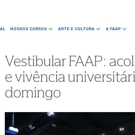
IAL
NOSSOS CURSOS
ARTE E CULTURA
A FAAP
Vestibular FAAP: aco
e vivência universitá
domingo