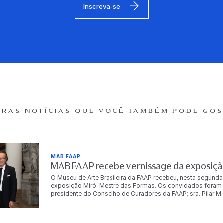
Inscreva-se
RAS NOTÍCIAS QUE
VOCÊ TAMBÉM PODE GOS
MAB FAAP
MAB FAAP recebe vernissage da exposição
O Museu de Arte Brasileira da FAAP recebeu, nesta segunda
exposição Miró: Mestre das Formas. Os convidados foram r
presidente do Conselho de Curadores da FAAP; sra. Pilar M. T
Dr. Antonio Bias Bueno Guillon, diretor-presidente da instit
autoridades, empresários, artistas e celebridades, e conto
artista. “Para mim é muito importante trabalhar com a FA