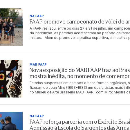
NA FAAP
FAAP promove campeonato de vôlei de are
A FAAP realizou, entre os dias 27 e 31 de julho, um campeon
da instituição. As partidas aconteceram no período da tarde
mistos. Além de promover a prática esportiva, a iniciativ
descontração entre os integrantes da comunidade FAAP. Ao
chaves principal e de consolação. Os vencedores da chav
período de acesso gratuito à Academia FAAP. A gratuidade
consolação. Chave principal 1º lugar Carlos Eduardo da S
Costa Murilo Luz dos Santos Dalton Tadeu de Castro 3º lu
MAB FAAP
Fernandes Chave de consolação 1º lugar Bianca Rosetti Fo
Nova exposição do MAB FAAP traz ao Brasi
Betina Leal Leonardo Magalhães Cecília Meirelles 3º luga
Oliveira Angelo Marcio Andrade Vieira O campeonato ref
mostra inédita, no momento de comemor
qualidade de vida, a integração e o bem-estar de seus func
Estrelas suspensas em campos de cor, formas orgânicas, s
fizeram de Joan Miró (1893–1983) um dos artistas mais inf
no Museu de Arte Brasileira MAB FAAP, com Miró: Mestre da
Instituto Totex em parceria com a Fundação Armando Alvare
mestre catalão. Com pinturas, esculturas, gravuras, tapeça
11 de outubro de 2026 e reúne obras que serão vistas no B
panorama da produção de Miró, apresentando obras inédita
Espanha. O conjunto reúne obras integrantes de importantes
NA FAAP
Miró Barcelona, a Fundação Miró Mallorca, o Museu de Art
FAAP reforça parceria com o Exército Brasi
seleção que evidencia a diversidade da produção do artist
Admissão à Escola de Sargentos das Arma
materiais ao longo de mais de seis décadas de carreira. Na