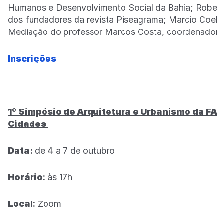
Humanos e Desenvolvimento Social da Bahia; Rober
dos fundadores da revista Piseagrama; Marcio Coelh
Mediação do professor Marcos Costa, coordenador 
Inscrições
1º Simpósio de Arquitetura e Urbanismo da F
Cidades
Data:
de 4 a 7 de outubro
Horário
:
às 17h
Local
:
Zoom