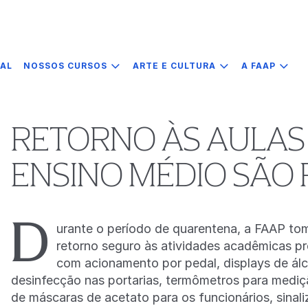
IAL
NOSSOS CURSOS
ARTE E CULTURA
A FAAP
RETORNO ÀS AULAS
ENSINO MÉDIO SÃO
D
urante o período de quarentena, a FAAP tom
retorno seguro às atividades acadêmicas pre
com acionamento por pedal, displays de álc
desinfecção nas portarias, termômetros para mediç
de máscaras de acetato para os funcionários, sinal