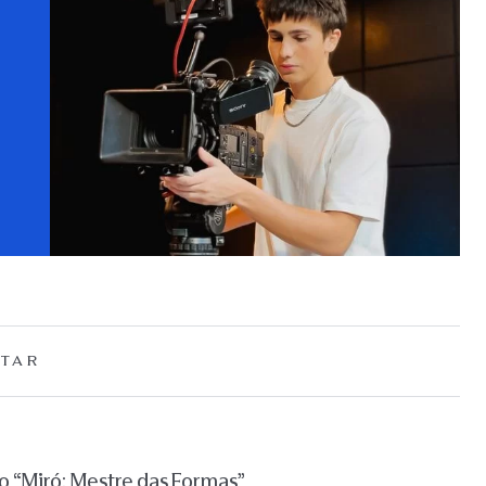
TAR
 “Miró: Mestre das Formas”