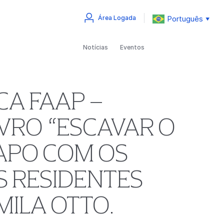
Português
Área Logada
▼
Notícias
Eventos
CA FAAP –
VRO “ESCAVAR O
PAPO COM OS
S RESIDENTES
MILA OTTO.