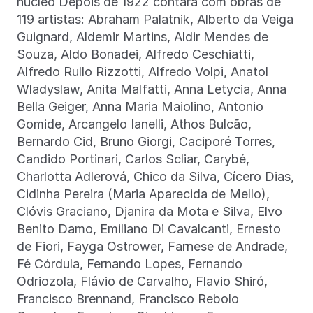
núcleo Depois de 1922 contará com obras de
119 artistas: Abraham Palatnik, Alberto da Veiga
Guignard, Aldemir Martins, Aldir Mendes de
Souza, Aldo Bonadei, Alfredo Ceschiatti,
Alfredo Rullo Rizzotti, Alfredo Volpi, Anatol
Wladyslaw, Anita Malfatti, Anna Letycia, Anna
Bella Geiger, Anna Maria Maiolino, Antonio
Gomide, Arcangelo Ianelli, Athos Bulcão,
Bernardo Cid, Bruno Giorgi, Caciporé Torres,
Candido Portinari, Carlos Scliar, Carybé,
Charlotta Adlerová, Chico da Silva, Cícero Dias,
Cidinha Pereira (Maria Aparecida de Mello),
Clóvis Graciano, Djanira da Mota e Silva, Elvo
Benito Damo, Emiliano Di Cavalcanti, Ernesto
de Fiori, Fayga Ostrower, Farnese de Andrade,
Fé Córdula, Fernando Lopes, Fernando
Odriozola, Flávio de Carvalho, Flavio Shiró,
Francisco Brennand, Francisco Rebolo