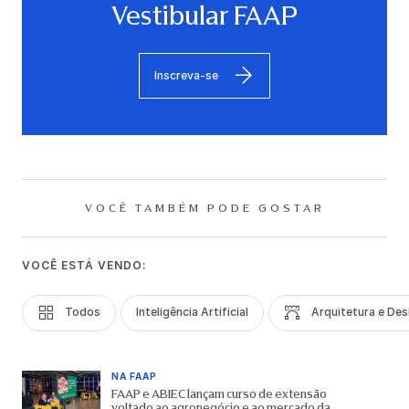
Vestibular FAAP
Inscreva-se
VOCÊ TAMBÉM PODE GOSTAR
VOCÊ ESTÁ VENDO:
Todos
Inteligência Artificial
Arquitetura e Des
NA FAAP
FAAP e ABIEC lançam curso de extensão
voltado ao agronegócio e ao mercado da