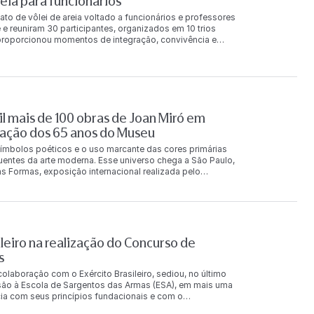
ia para funcionários
ato de vôlei de areia voltado a funcionários e professores
 e reuniram 30 participantes, organizados em 10 trios
a proporcionou momentos de integração, convivência e
 final da competição, os trios foram reconhecidos nas
e principal receberam produtos da Loja FAAP e um
 também foi concedida aos classificados na chave de
ilva Karina Vilalba Leandro Lima 2º lugar Monica Pereira
gar Valentina Dias Carotta Adriana Ozzetti Leonardo
ntana Britto Guilherme Muller André Destro 2º lugar
l mais de 100 obras de Joan Miró em
r Barbara Calixto de Faria Caio Guedes dos Santos
orça o compromisso da FAAP com ações que incentivam a
ação dos 65 anos do Museu
ionários e
ímbolos poéticos e o uso marcante das cores primárias
luentes da arte moderna. Esse universo chega a São Paulo,
s Formas, exposição internacional realizada pelo
s Penteado, e que reúne mais de 100 obras originais do
rias e fotografias, a exposição acontece de 7 de agosto a
rasil pela primeira vez. A exposição mostra um amplo
s no Brasil, incluindo peças que nunca haviam deixado a
 coleções e instituições europeias, entre elas a Fundação
e Contemporânea de Mallorca e acervos particulares. Uma
leiro na realização do Concurso de
a e sua constante investigação sobre formas, cores e
s
scido em Barcelona, em 1893, Miró foi um dos principais
 escultura, desenho, gravura, colagem, cerâmica e
laboração com o Exército Brasileiro, sediou, no último
da pelo diálogo entre abstração, surrealismo e poesia.
são à Escola de Sargentos das Armas (ESA), em mais uma
cor influenciaram gerações de artistas e contribuíram para
ncia com seus princípios fundacionais e com o
gem visual que atravessa fronteiras porque fala por meio
 a FAAP disponibilizou, sem ônus para a União, as