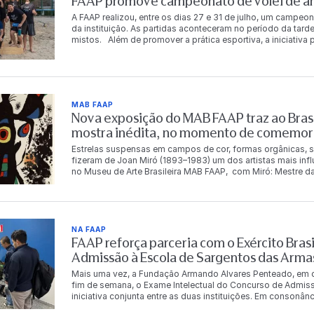
FAAP promove campeonato de vôlei de are
A FAAP realizou, entre os dias 27 e 31 de julho, um campeon
da instituição. As partidas aconteceram no período da tarde
mistos. Além de promover a prática esportiva, a iniciativ
descontração entre os integrantes da comunidade FAAP. Ao
chaves principal e de consolação. Os vencedores da chav
período de acesso gratuito à Academia FAAP. A gratuidade
consolação. Chave principal 1º lugar Carlos Eduardo da S
Costa Murilo Luz dos Santos Dalton Tadeu de Castro 3º lu
MAB FAAP
Fernandes Chave de consolação 1º lugar Bianca Rosetti Fo
Nova exposição do MAB FAAP traz ao Brasi
Betina Leal Leonardo Magalhães Cecília Meirelles 3º luga
Oliveira Angelo Marcio Andrade Vieira O campeonato ref
mostra inédita, no momento de comemor
qualidade de vida, a integração e o bem-estar de seus func
Estrelas suspensas em campos de cor, formas orgânicas, s
fizeram de Joan Miró (1893–1983) um dos artistas mais inf
no Museu de Arte Brasileira MAB FAAP, com Miró: Mestre da
Instituto Totex em parceria com a Fundação Armando Alvare
mestre catalão. Com pinturas, esculturas, gravuras, tapeça
11 de outubro de 2026 e reúne obras que serão vistas no B
panorama da produção de Miró, apresentando obras inédita
Espanha. O conjunto reúne obras integrantes de importantes
NA FAAP
Miró Barcelona, a Fundação Miró Mallorca, o Museu de Art
FAAP reforça parceria com o Exército Brasi
seleção que evidencia a diversidade da produção do artist
Admissão à Escola de Sargentos das Arma
materiais ao longo de mais de seis décadas de carreira. Na
nomes da arte do século XX. Sua produção abrange pintura,
Mais uma vez, a Fundação Armando Alvares Penteado, em co
tapeçaria, consolidou uma linguagem visual singular, marca
fim de semana, o Exame Intelectual do Concurso de Admis
Suas formas orgânicas, símbolos oníricos e intenso uso da 
iniciativa conjunta entre as duas instituições. Em consonâ
ampliar os limites da arte moderna. “Miró criou uma lingua
compromisso de contribuir para o desenvolvimento do país,