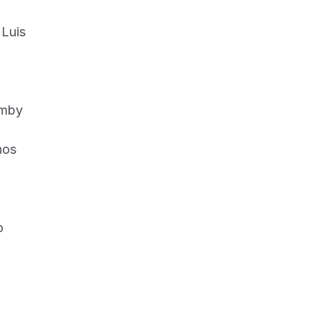
Luis
amby
hos
o