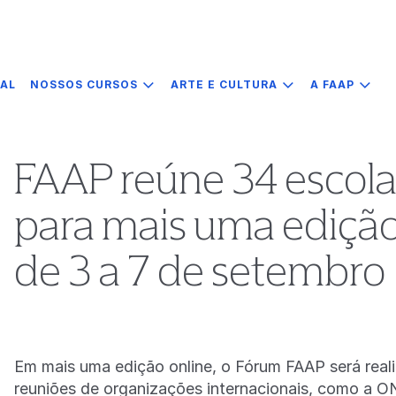
IAL
NOSSOS CURSOS
ARTE E CULTURA
A FAAP
FAAP reúne 34 escola
para mais uma ediçã
de 3 a 7 de setembro
Em mais uma edição online, o Fórum FAAP será real
reuniões de organizações internacionais, como a O