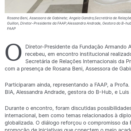
Rosana Beni, Assessora de Gabinete; Angela Gandra,Secretária de Relações
Guillon, Diretor-Presidente da FAAP;Alessandra Andrade, Gestora do B-hu
FAAP
O
Diretor-Presidente da Fundação Armando Al
recebeu, em encontro institucional realiz
Secretária de Relações Internacionais da P
com a presença de Rosana Beni, Assessora de Gab
Participaram ainda, representando a FAAP, a Prof
BIA, Alessandra Andrade, gestora do B-Hub, e Luis
Durante o encontro, foram discutidas possibilidad
internacional, bem como temas relacionados à dipl
globalizada. O diálogo reforçou o compromisso da 
promoção de iniciativas que conectem o meio acad