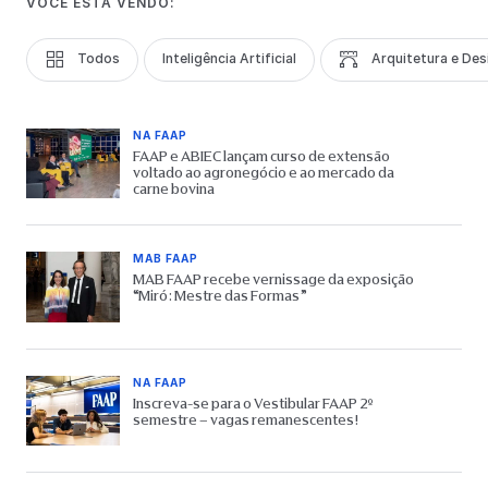
VOCÊ ESTÁ VENDO:
Todos
Inteligência Artificial
Arquitetura e Des
NA FAAP
FAAP e ABIEC lançam curso de extensão
voltado ao agronegócio e ao mercado da
carne bovina
MAB FAAP
MAB FAAP recebe vernissage da exposição
“Miró: Mestre das Formas”
NA FAAP
Inscreva-se para o Vestibular FAAP 2º
semestre – vagas remanescentes!