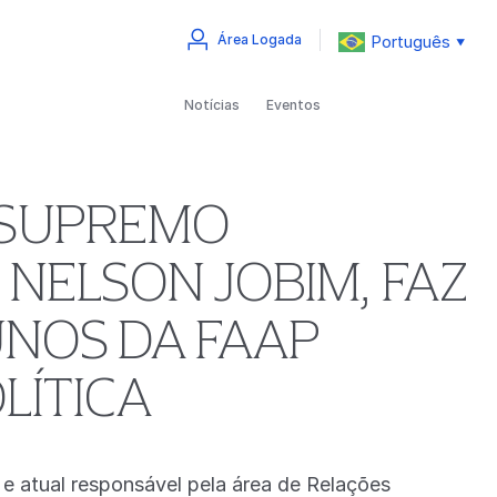
Português
Área Logada
▼
Notícias
Eventos
 SUPREMO
 NELSON JOBIM, FAZ
UNOS DA FAAP
LÍTICA
e atual responsável pela área de Relações