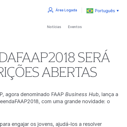
Português
Área Logada
▼
Notícias
Eventos
DAFAAP2018 SERÁ
RIÇÕES ABERTAS
AP, agora denominado FAAP
Business Hub
, lança a
preendaFAAP2018, com uma grande novidade: o
 para engajar os jovens, ajudá-los a resolver