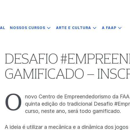
IAL
NOSSOS CURSOS
ARTE E CULTURA
A FAAP
DESAFIO #EMPREEN
GAMIFICADO – INSC
O
novo Centro de Empreendedorismo da FA
quinta edição do tradicional Desafio #Em
curso, neste ano, será todo gamificado.
A ideia é utilizar a mecânica e a dinâmica dos jogos