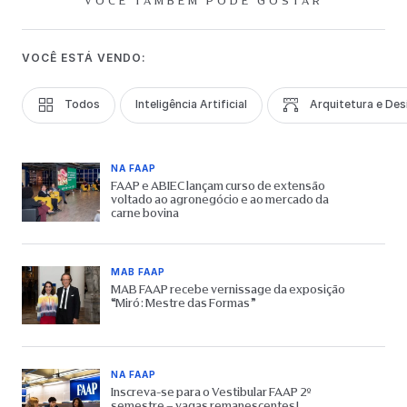
VOCÊ TAMBÉM PODE GOSTAR
VOCÊ ESTÁ VENDO:
Todos
Inteligência Artificial
Arquitetura e Des
NA FAAP
FAAP e ABIEC lançam curso de extensão
voltado ao agronegócio e ao mercado da
carne bovina
MAB FAAP
MAB FAAP recebe vernissage da exposição
“Miró: Mestre das Formas”
NA FAAP
Inscreva-se para o Vestibular FAAP 2º
semestre – vagas remanescentes!