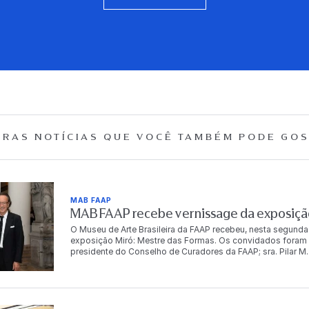
RAS NOTÍCIAS QUE
VOCÊ TAMBÉM PODE GOS
MAB FAAP
MAB FAAP recebe vernissage da exposição
O Museu de Arte Brasileira da FAAP recebeu, nesta segunda
exposição Miró: Mestre das Formas. Os convidados foram r
presidente do Conselho de Curadores da FAAP; sra. Pilar M. T
Dr. Antonio Bias Bueno Guillon, diretor-presidente da instit
autoridades, empresários, artistas e celebridades, e conto
artista. “Para mim é muito importante trabalhar com a FA
o Brasil começa em 1950, com o grandíssimo poeta brasile
o Brasil, Dalí não trabalhou com o Brasil, mas meu avô Miró