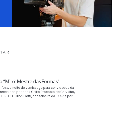
TAR
 “Miró: Mestre das Formas”
-feira, a noite de vernissage para convidados da
ecebidos por dona Celita Procopio de Carvalho,
. P. C. Guillon Liotti, conselheira da FAAP e por
uição. O evento reuniu mais de duas mil pessoas, entre
u ainda com a presença de Joan Punyet Miró, neto do
AP e com São Paulo, porque a colaboração do meu avô com
iro João Cabral de Melo Neto. Picasso não trabalhou com
 sim — trabalhou com o Brasil. Há muitas fotografias de