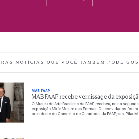
RAS NOTÍCIAS QUE
VOCÊ TAMBÉM PODE GOS
MAB FAAP
MAB FAAP recebe vernissage da exposição
O Museu de Arte Brasileira da FAAP recebeu, nesta segunda
exposição Miró: Mestre das Formas. Os convidados foram r
presidente do Conselho de Curadores da FAAP; sra. Pilar M. T
Dr. Antonio Bias Bueno Guillon, diretor-presidente da instit
autoridades, empresários, artistas e celebridades, e conto
artista. “Para mim é muito importante trabalhar com a FA
o Brasil começa em 1950, com o grandíssimo poeta brasile
o Brasil, Dalí não trabalhou com o Brasil, mas meu avô Miró