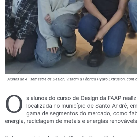
Alunos do 4º semestre de Design, visitam a Fábrica Hydro Extrusion, com o
O
s alunos do curso de Design da FAAP realiz
localizada no município de Santo André, 
gama de segmentos do mercado, como fabri
energia, reciclagem de metais e energias renovávei