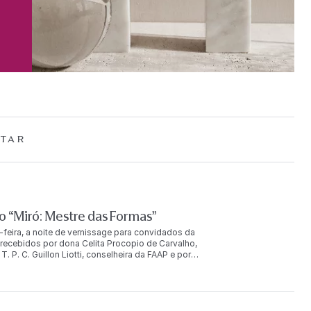
TAR
 “Miró: Mestre das Formas”
-feira, a noite de vernissage para convidados da
ecebidos por dona Celita Procopio de Carvalho,
. P. C. Guillon Liotti, conselheira da FAAP e por
uição. O evento reuniu mais de duas mil pessoas, entre
u ainda com a presença de Joan Punyet Miró, neto do
AP e com São Paulo, porque a colaboração do meu avô com
iro João Cabral de Melo Neto. Picasso não trabalhou com
 sim — trabalhou com o Brasil. Há muitas fotografias de