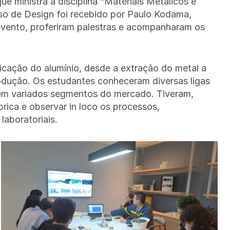
e ministra a disciplina “Materiais Metálicos e
rso de Design foi recebido por Paulo Kodama,
evento, proferiram palestras e acompanharam os
ricação do alumínio, desde a extração do metal a
rodução. Os estudantes conheceram diversas ligas
s em variados segmentos do mercado. Tiveram,
rica e observar in loco os processos,
laboratoriais.