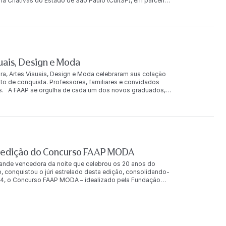
ia Criativas do Estado de São Paulo (CultSP), em parceria
moda, história e
lho de três marcas brasileiras de moda — Carrega,
nhadas à sustentabilidade, à inovação, ao impacto social
nacionais. Após a agenda em Londres, Maíra segue para
 estudantil na capital francesa, reforçando o
 formação em Moda e a aproximação com os principais
suais, Design e Moda
ura, Artes Visuais, Design e Moda celebraram sua colação
o de conquista. Professores, familiares e convidados
dos. A FAAP se orgulha de cada um dos novos graduados,
etimento com os estudos. A cerimônia simboliza o início
as artes, do design, da moda e da arquitetura. Confira as
0ª edição do Concurso FAAP MODA
rande vencedora da noite que celebrou os 20 anos do
conquistou o júri estrelado desta edição, consolidando-
4, o Concurso FAAP MODA – idealizado pela Fundação
 organizadoras Renata Paternostro e Marianna Dal Canton
oda, promovendo a criatividade e a inovação entre
a. Entrei na FAAP com esse objetivo – participar do
atro anos. E, ao ver o que aconteceu nas edições
pulsiona a sonhar ainda mais com essa carreira!”, declarou