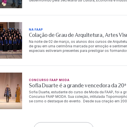
desenvolvido pela Secretaria da Cultura, Economia e Indústr
meio do contato direto com diferentes perspectivas sobre 
com a InvestSP. No espaço, a professora conheceu o traba
Concretudes e PIESSE — que se destacam por propostas ali
e à construção de identidade de marca em mercados inter
Paris, onde encontrará alunos da FAAP para mais uma missão
compromisso da instituição com a internacionalização da
polos criativos do
NA FAAP
Colação de Grau de Arquitetura, Artes Vi
Na noite de 02 de março, os alunos dos cursos de Arquitet
de grau em uma cerimônia marcada por emoção e sentiment
especiais estiveram presentes para prestigiar os forman
que chegam a este momento após anos de intenso comprom
de novos caminhos, projetos e possibilidades no universo d
CONCURSO FAAP MODA
Sofia Duarte é a grande vencedora da 2
Sofia Duarte, estudante do curso de Moda da FAAP, foi a g
Concurso FAAP MODA. Sua coleção, intitulada Topomorpho, 
se como o destaque do evento. Desde sua criação em 200
Armando Alvares Penteado em parceria com as ex-alunas e
– tem como missão revelar novos talentos ao mercado da m
jovens estilistas. “Estou em êxtase! É uma felicidade imens
Concurso FAAP MODA. Era essa a imagem que eu tinha há qu
anteriores, consigo imaginar um futuro na moda. Isso me im