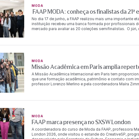
MODA
FAAP MODA: conheça os finalistas da 21ª 
No dia 17 de junho, a FAAP realizou mais uma importante e
instituição recebeu uma banca formada por profissionais 
mercado para avaliar as 20 coleções semifinalistas. O júr
Watanabe, Dudu Toldi, Flávia Pommianosky, Gabriel Monteiro (
Marco Normando, Rodrigo Rosner, Silvana Holzmeister e pel
coleções finalistas da edição. O anúncio dos resultados f
grande emoção. Alunos, amigos, familiares e professores 
juntos a conquista daqueles que seguem para a próxima eta
coleções. Confira os alunos finalistas e os temas de suas
MODA
talentos e estimular a experimentação criativa, o Concur
Missão Acadêmica em Paris amplia repert
plataforma para a formação e projeção de jovens criadores
os participantes pela qualidade e originalidade dos trabal
A Missão Acadêmica Internacional em Paris tem proporcio
próxima fase da
que une formação acadêmica, patrimônio e contato com im
professor Lorenzo Merlino e pela coordenadora Maíra Zimm
Institut Français de la Mode (IFM), na Université Paris 1 
cultura francesa. Ao longo da programação, o grupo visitou
especializada em passamanarias, onde conheceu a histór
tear do século XVIII ainda preservado pela marca. As aluna
Maison Vivier, em uma experiência dedicada ao legado cria
incluiu ainda visitas ao Musée des Arts Décoratifs e ao Pal
MODA
exposição Une journée au XVIIIᵉ siècle, chronique d’un hôtel
FAAP marca presença no SXSW London
material da França no século XVIII. Já no segundo, a mostra
refletir sobre a permanência e a releitura das referência
A coordenadora do curso de Moda da FAAP, professora Maí
programação, as alunas vivenciam experiências que cone
London 2026, onde visitou o estande do CreativeSP, progra
instituições, profissionais e acervos internacionais, ampl