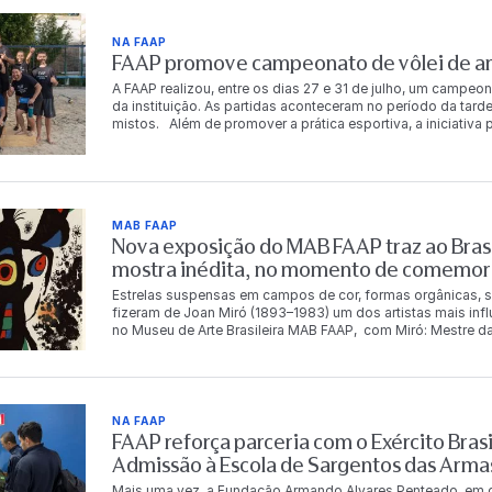
NA FAAP
FAAP promove campeonato de vôlei de are
A FAAP realizou, entre os dias 27 e 31 de julho, um campeon
da instituição. As partidas aconteceram no período da tarde
mistos. Além de promover a prática esportiva, a iniciativ
descontração entre os integrantes da comunidade FAAP. Ao
chaves principal e de consolação. Os vencedores da chav
período de acesso gratuito à Academia FAAP. A gratuidade
consolação. Chave principal 1º lugar Carlos Eduardo da S
Costa Murilo Luz dos Santos Dalton Tadeu de Castro 3º lu
MAB FAAP
Fernandes Chave de consolação 1º lugar Bianca Rosetti Fo
Nova exposição do MAB FAAP traz ao Brasi
Betina Leal Leonardo Magalhães Cecília Meirelles 3º luga
Oliveira Angelo Marcio Andrade Vieira O campeonato ref
mostra inédita, no momento de comemor
qualidade de vida, a integração e o bem-estar de seus func
Estrelas suspensas em campos de cor, formas orgânicas, s
fizeram de Joan Miró (1893–1983) um dos artistas mais inf
no Museu de Arte Brasileira MAB FAAP, com Miró: Mestre da
Instituto Totex em parceria com a Fundação Armando Alvare
mestre catalão. Com pinturas, esculturas, gravuras, tapeça
11 de outubro de 2026 e reúne obras que serão vistas no B
panorama da produção de Miró, apresentando obras inédita
Espanha. O conjunto reúne obras integrantes de importantes
NA FAAP
Miró Barcelona, a Fundação Miró Mallorca, o Museu de Art
FAAP reforça parceria com o Exército Brasi
seleção que evidencia a diversidade da produção do artist
Admissão à Escola de Sargentos das Arma
materiais ao longo de mais de seis décadas de carreira. Na
nomes da arte do século XX. Sua produção abrange pintura,
Mais uma vez, a Fundação Armando Alvares Penteado, em co