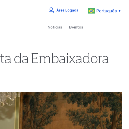
Português
Área Logada
▼
Notícias
Eventos
ita da Embaixadora