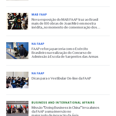
MAB FAAP
Nova exposição do MAB FAAP traz ao Brasil
mais de 100 obras de Joan Miró em mostra
inédita, no momento de comemoração dos
65 anos do Museu
NA FAAP
FAAP reforça parceria com o Exército
Brasileiro na realização do Concurso de
Admissão à Escola de Sargentos das Armas
NA FAAP
Dicas para o Vestibular On-line da FAAP
BUSINESS AND INTERNATIONAL AFFAIRS
Missão “Doing Business in China” leva alunos
da FAAP a uma imersão no
maior polo de inovação da Ásia